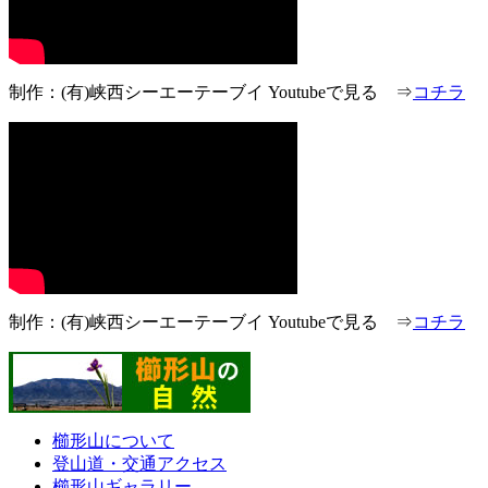
制作：(有)峡西シーエーテーブイ Youtubeで見る ⇒
コチラ
制作：(有)峡西シーエーテーブイ Youtubeで見る ⇒
コチラ
櫛形山について
登山道・交通アクセス
櫛形山ギャラリー