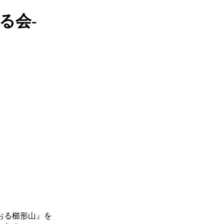
る会-
おる櫛形山』を