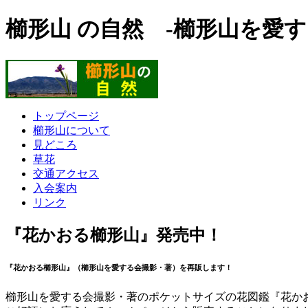
櫛形山 の自然 -櫛形山を愛す
トップページ
櫛形山について
見どころ
草花
交通アクセス
入会案内
リンク
『花かおる櫛形山』発売中！
『花かおる櫛形山』（櫛形山を愛する会撮影・著）を再販します！
櫛形山を愛する会撮影・著のポケットサイズの花図鑑『花か