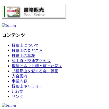
コンテンツ
櫛形山について
櫛形山の見どころ
櫛形山の草花
登山道・交通アクセス
鹿除けネット柵と蘇った花々
『櫛形山を愛する会』動画
入会案内
事業内容
櫛形山ギャラリー
紀行文
リンク