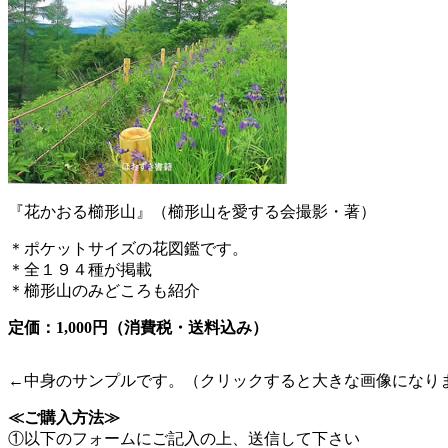
『花かおる櫛形山』（櫛形山を愛する会撮影・著）
＊ポケットサイズの花図鑑です。
＊全１９４種が掲載
＊櫛形山のみどころも紹介
定価：1,000円（消費税・送料込み）
←中身のサンプルです。（クリックすると大きな画像になり
≪ご購入方法≫
①以下のフォームにご記入の上、送信して下さい