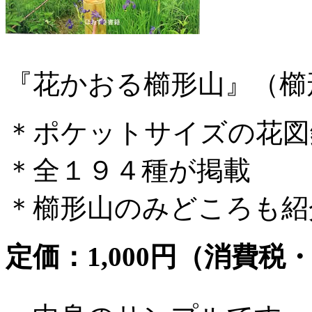
『花かおる櫛形山』（櫛
＊ポケットサイズの花図
＊全１９４種が掲載
＊櫛形山のみどころも紹
定価：1,000円（消費税