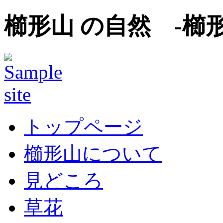
櫛形山 の自然 -櫛
トップページ
櫛形山について
見どころ
草花