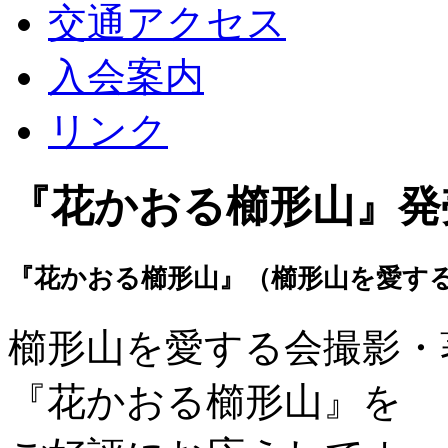
交通アクセス
入会案内
リンク
『花かおる櫛形山』発
『花かおる櫛形山』（櫛形山を愛す
櫛形山を愛する会撮影・
『花かおる櫛形山』を