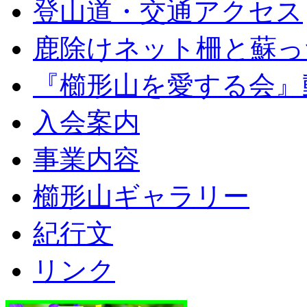
登山道・交通アクセス
鹿除けネット柵と蘇っ
『櫛形山を愛する会』
入会案内
事業内容
櫛形山ギャラリー
紀行文
リンク