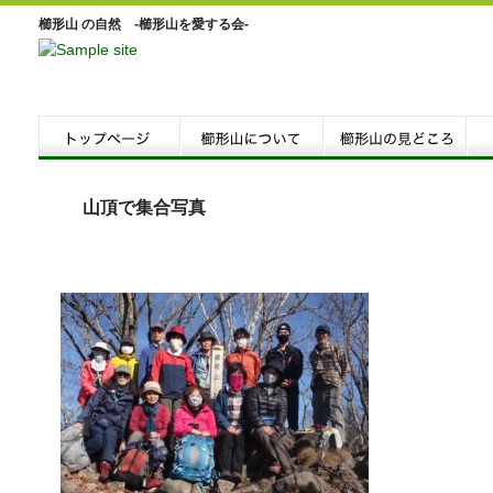
櫛形山 の自然 -櫛形山を愛する会-
山頂で集合写真