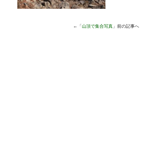
←「
山頂で集合写真
」前の記事