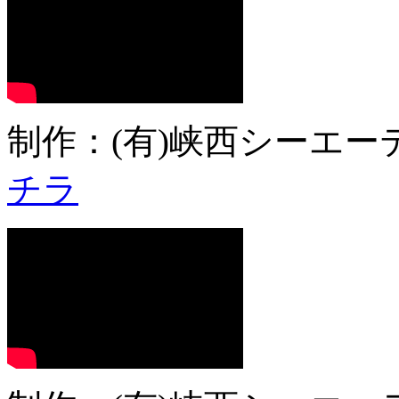
制作：(有)峡西シーエーテ
チラ