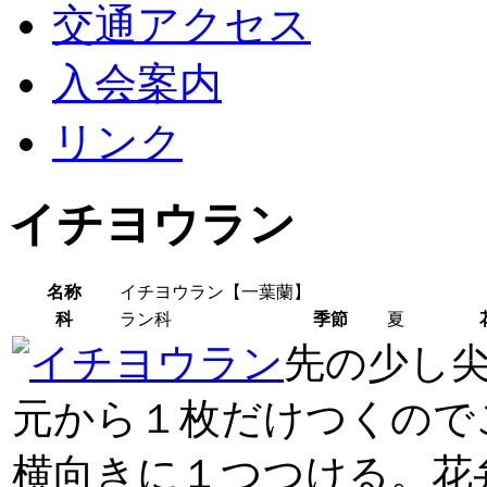
交通アクセス
入会案内
リンク
イチヨウラン
名称
イチヨウラン【一葉蘭】
科
ラン科
季節
夏
先の少し
元から１枚だけつくので
横向きに１つつける。花