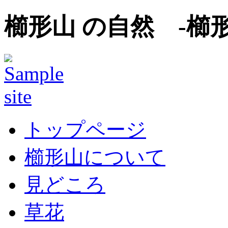
櫛形山 の自然 -櫛
トップページ
櫛形山について
見どころ
草花