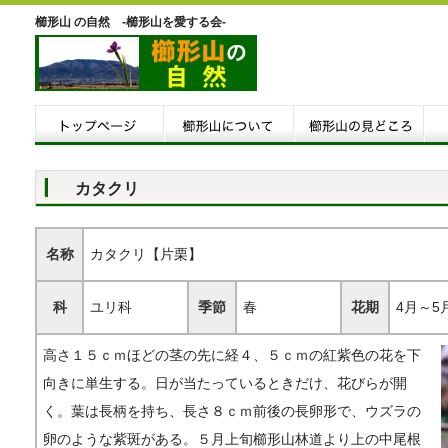
櫛形山 の自然 -櫛形山を愛する会-
カタクリ
名称
カタクリ【片栗】
科
ユリ科
季節
春
花期
4月～5
高さ１５ｃｍほどの茎の先に経４、５ｃｍの紅紫色の花を下
向きに単生する。日が当たっているときだけ、花びらが開
く。葉は長柄を持ち、長さ８ｃｍ前後の長卵形で、ウズラの
卵のような紫斑がある。５月上旬櫛形山林道より上の中尾根