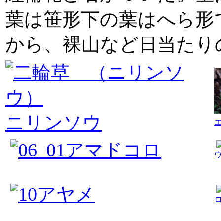
葉は笹形下の葉はへら形
から、裸山など日当たり
ニリンソウ
アマドコロ
アヤメ