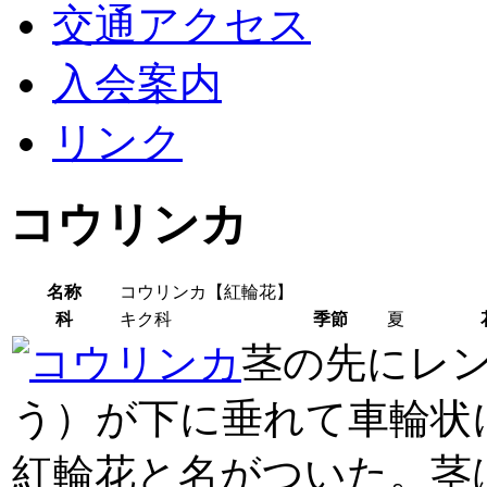
交通アクセス
入会案内
リンク
コウリンカ
名称
コウリンカ【紅輪花】
科
キク科
季節
夏
茎の先にレ
う）が下に垂れて車輪状
紅輪花と名がついた。茎