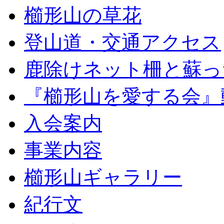
櫛形山の草花
登山道・交通アクセス
鹿除けネット柵と蘇っ
『櫛形山を愛する会』
入会案内
事業内容
櫛形山ギャラリー
紀行文