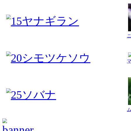
ヤナギラン
シモツケソウ
ソバナ