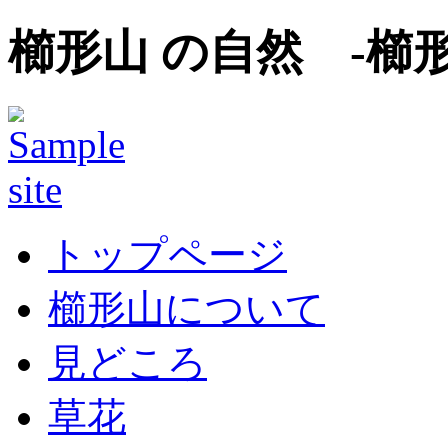
櫛形山 の自然 -櫛
トップページ
櫛形山について
見どころ
草花