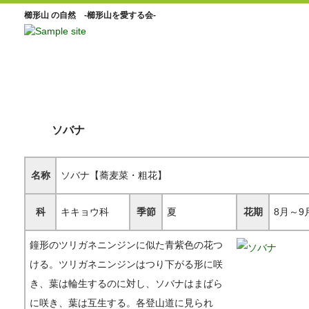
櫛形山 の自然 -櫛形山を愛する会-
ソバナ
名称
ソバナ【蕎麦菜・粗花】
科
キキョウ科
季節
夏
花期
8月～9
鐘形のツリガネニンジンに似た青紫色の花つ
ける。ツリガネニンジンはつり下がる形に咲
き、葉は輪生するのに対し、ソバナはまばら
に咲き、葉は互生する。各登山道に見られ