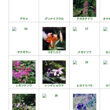
アヤメ
グンナイフウロ
テガタチドリ
タマ
ヤナギラン
コオニユリ
クガイソウ
セ
シモツケソウ
レンゲショウマ
ヒヨドリバナ
カ