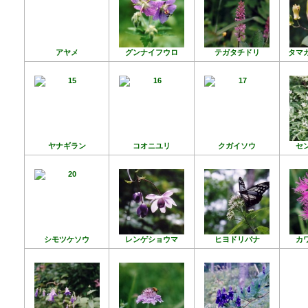
アヤメ
グンナイフウロ
テガタチドリ
タマ
ヤナギラン
コオニユリ
クガイソウ
セ
シモツケソウ
レンゲショウマ
ヒヨドリバナ
カ