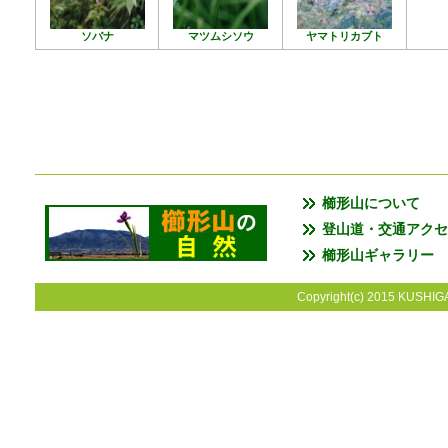
ソバナ
マツムシソウ
ヤマトリカブト
櫛形山について
登山道・交通アクセ
櫛形山ギャラリー
Copyright(c) 2015 KUSHIGA