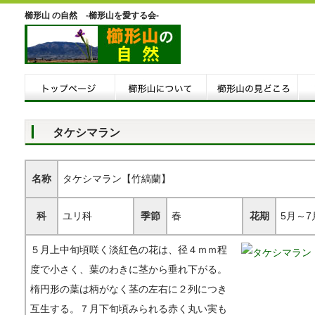
櫛形山 の自然 -櫛形山を愛する会-
タケシマラン
名称
タケシマラン【竹縞蘭】
科
ユリ科
季節
春
花期
5月～7
５月上中旬頃咲く淡紅色の花は、径４ｍｍ程
度で小さく、葉のわきに茎から垂れ下がる。
楕円形の葉は柄がなく茎の左右に２列につき
互生する。７月下旬頃みられる赤く丸い実も