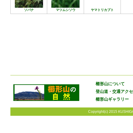
ソバナ
マツムシソウ
ヤマトリカブト
櫛形山について
登山道・交通アクセ
櫛形山ギャラリー
Copyright(c) 2015 KUSHIGA