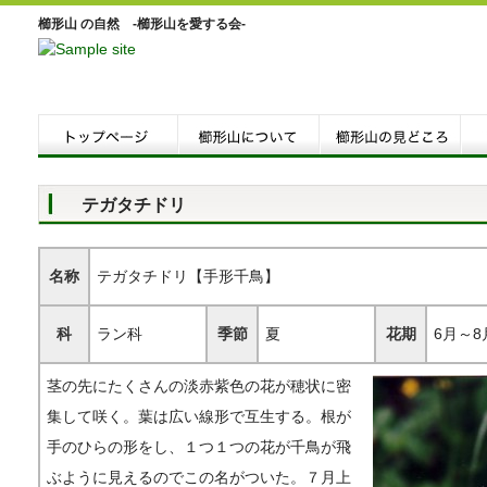
櫛形山 の自然 -櫛形山を愛する会-
テガタチドリ
名称
テガタチドリ【手形千鳥】
科
ラン科
季節
夏
花期
6月～8
茎の先にたくさんの淡赤紫色の花が穂状に密
集して咲く。葉は広い線形で互生する。根が
手のひらの形をし、１つ１つの花が千鳥が飛
ぶように見えるのでこの名がついた。７月上