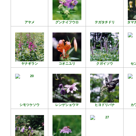
アヤメ
グンナイフウロ
テガタチドリ
タマ
ヤナギラン
コオニユリ
クガイソウ
セ
シモツケソウ
レンゲショウマ
ヒヨドリバナ
カ