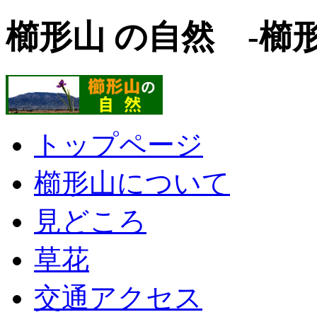
櫛形山 の自然 -櫛
トップページ
櫛形山について
見どころ
草花
交通アクセス