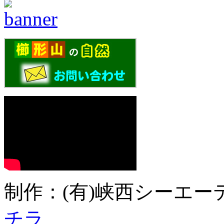
制作：(有)峡西シーエーテ
チラ