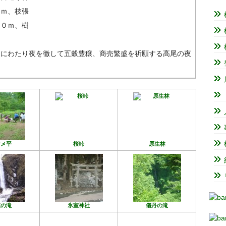
０ｍ、枝張
２０ｍ、樹
間にわたり夜を徹して五穀豊穣、商売繁盛を祈願する高尾の夜
ヤメ平
桜峠
原生林
蓮の滝
氷室神社
儀丹の滝