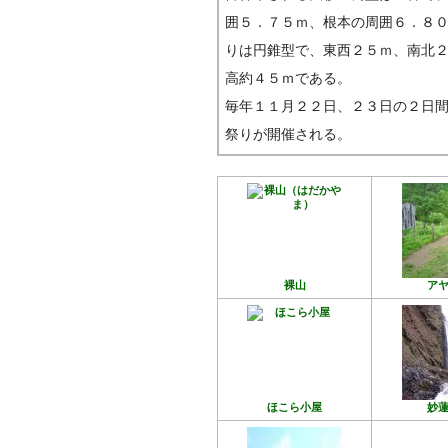
囲５．７５ｍ、根本の周囲６．８
りは円錐型で、東西２５ｍ、南北
高約４５ｍである。
毎年１１月２２日、２３日の２日
祭りが開催される。
裸山
ア
ほこら小屋
妙