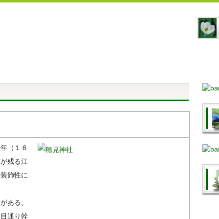
５年（１６
式が残る江
で装飾性に
殿がある。
、目通り幹