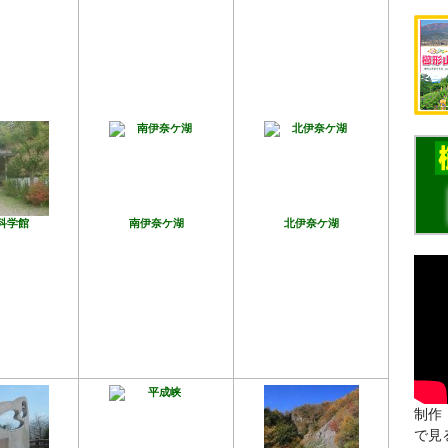
科学館
南伊奈ケ湖
北伊奈ケ湖
制作：
で見