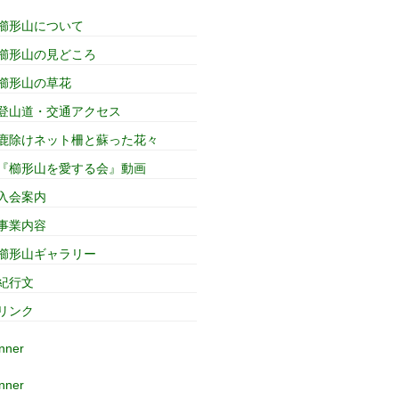
櫛形山について
櫛形山の見どころ
櫛形山の草花
登山道・交通アクセス
鹿除けネット柵と蘇った花々
『櫛形山を愛する会』動画
入会案内
事業内容
櫛形山ギャラリー
紀行文
リンク