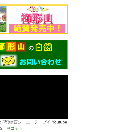
(有)峡西シーエーテーブイ Youtube
る ⇒
コチラ