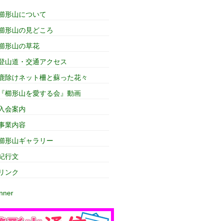
櫛形山について
櫛形山の見どころ
櫛形山の草花
登山道・交通アクセス
鹿除けネット柵と蘇った花々
『櫛形山を愛する会』動画
入会案内
事業内容
櫛形山ギャラリー
紀行文
リンク