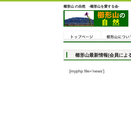
櫛形山 の自然 -櫛形山を愛する会-
櫛形山最新情報(会員によ
[myphp file=’news’]