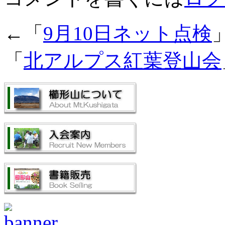
←「
9月10日ネット点検
「
北アルプス紅葉登山会