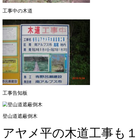
工事中の木道
工事告知板
登山道遮蔽倒木
アヤメ平の木道工事も１