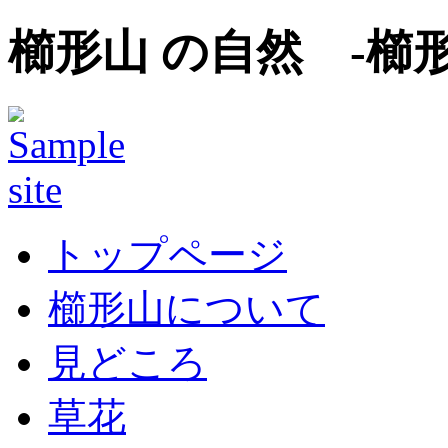
櫛形山 の自然 -櫛
トップページ
櫛形山について
見どころ
草花