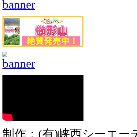
制作：(有)峡西シーエーテ