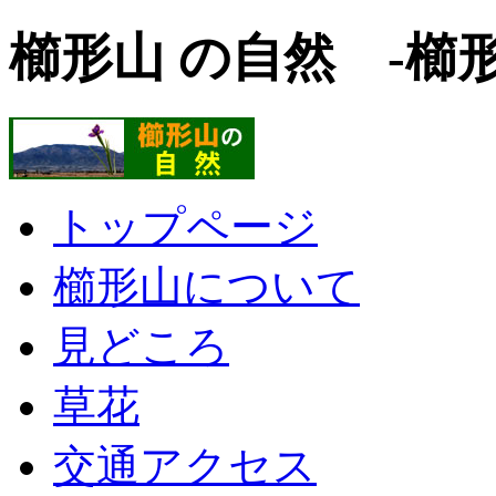
櫛形山 の自然 -櫛
トップページ
櫛形山について
見どころ
草花
交通アクセス