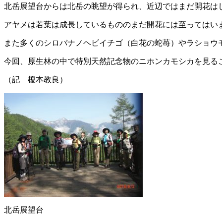
北岳展望台からは北岳の眺望が得られ、近辺ではまだ開花は
アヤメは若葉は成長しているもののまだ開花には至ってはい
また多くのシロバナノヘビイチゴ（白花の蛇苺）やラショウ
今回、原生林の中で特別天然記念物のニホンカモシカを見る
（記 榎本教良）
北岳展望台