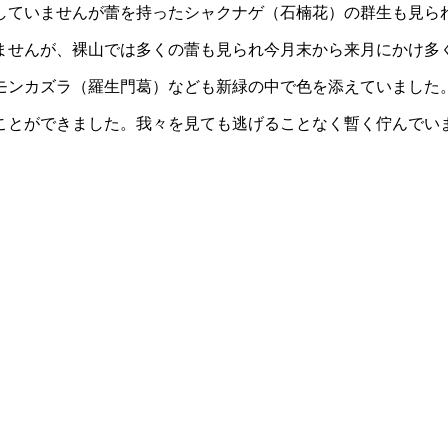
していませんが蕾を持ったシャクナゲ（石楠花）の群生も見ら
ませんが、裸山では多くの蕾も見られ今月末から来月にかけ多
モンカズラ（羅生門葛）なども新緑の中で色を添えていました
ことができました。我々を見ても逃げることなく暫く佇んでい