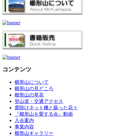
コンテンツ
櫛形山について
櫛形山の見どころ
櫛形山の草花
登山道・交通アクセス
鹿除けネット柵と蘇った花々
『櫛形山を愛する会』動画
入会案内
事業内容
櫛形山ギャラリー