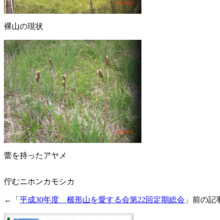
裸山の現状
蕾を持ったアヤメ
佇むニホンカモシカ
←「
平成30年度 櫛形山を愛する会第22回定期総会
」前の記