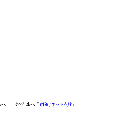
事へ 次の記事へ「
鹿除けネット点検
」→