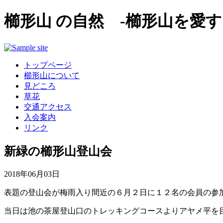
櫛形山 の自然 -櫛形山を愛す
トップページ
櫛形山について
見どころ
草花
交通アクセス
入会案内
リンク
新緑の櫛形山登山会
2018年06月03日
表題の登山会が梅雨入り間近の６月２日に１２名の会員の参
当日は池の茶屋登山口のトレッキングコースよりアヤメ平を