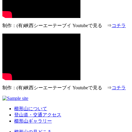
制作：(有)峡西シーエーテーブイ Youtubeで見る ⇒
コチラ
制作：(有)峡西シーエーテーブイ Youtubeで見る ⇒
コチラ
櫛形山について
登山道・交通アクセス
櫛形山ギャラリー
櫛形山の見どころ