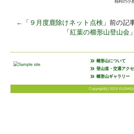
桜峠の小
←「
９月度鹿除けネット点検
」前の記
「
紅葉の櫛形山登山会
櫛形山について
登山道・交通アクセ
櫛形山ギャラリー
Copyright(c) 2015 KUSHIGA