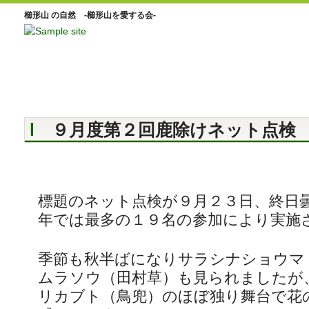
櫛形山 の自然 -櫛形山を愛する会-
９月度第２回鹿除けネット点検
標題のネット点検が９月２３日、終日
年では最多の１９名の参加により実施
季節も秋半ばになりサラシナショウマ
ムラソウ（田村草）も見られましたが
リカブト（鳥兜）のほぼ独り舞台で花