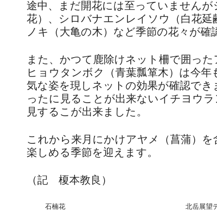
途中、まだ開花には至っていませんが
花）、シロバナエンレイソウ（白花延
ノキ（大亀の木）など季節の花々が確
また、かつて鹿除けネット柵で囲った
ヒョウタンボク（青葉瓢箪木）は今年
気な姿を現しネットの効果が確認でき
ったに見ることが出来ないイチヨウラ
見するこが出来ました。
これから来月にかけアヤメ（菖蒲）を
楽しめる季節を迎えます。
（記 榎本教良）
石楠花
北岳展望