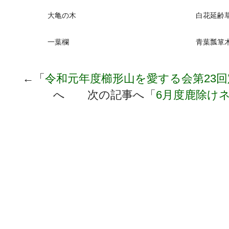
大亀の木
白花延齢
一葉欄
青葉瓢箪
←「
令和元年度櫛形山を愛する会第23
へ 次の記事へ「
6月度鹿除け