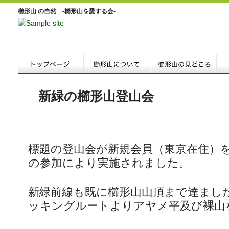
櫛形山 の自然 -櫛形山を愛する会-
新緑の櫛形山登山会
標題の登山会が新規会員（東京在住）
の参加により実施されました。
新緑前線も既に櫛形山山頂まで達まし
ッキングルートよりアヤメ平及び裸山