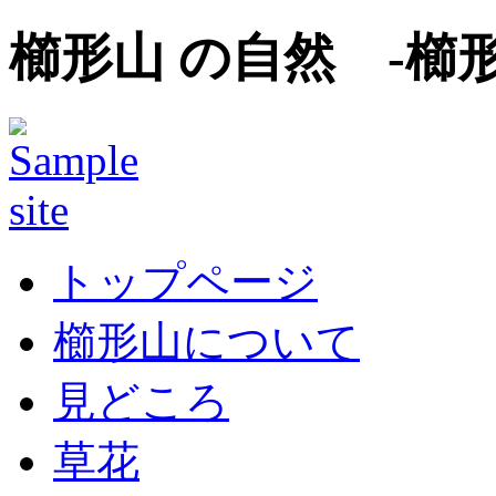
櫛形山 の自然 -櫛
トップページ
櫛形山について
見どころ
草花