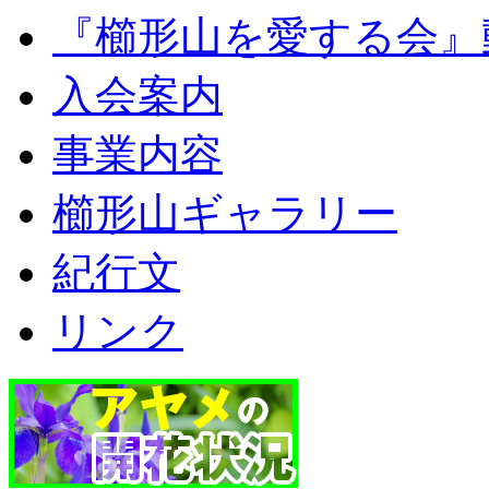
『櫛形山を愛する会』
入会案内
事業内容
櫛形山ギャラリー
紀行文
リンク