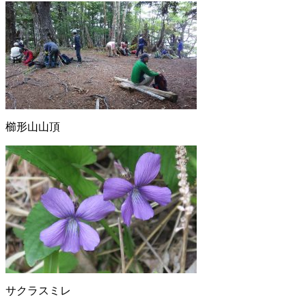
櫛形山山頂
サクラスミレ