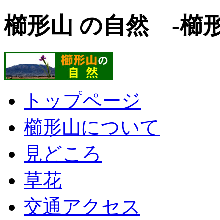
櫛形山 の自然 -櫛
トップページ
櫛形山について
見どころ
草花
交通アクセス