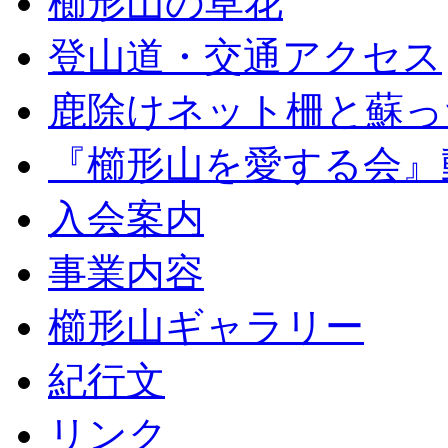
櫛形山の草花
登山道・交通アクセス
鹿除けネット柵と蘇っ
『櫛形山を愛する会』
入会案内
事業内容
櫛形山ギャラリー
紀行文
リンク