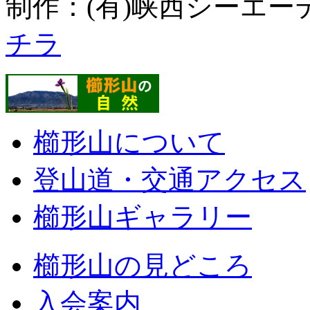
制作：(有)峡西シーエーテ
チラ
櫛形山について
登山道・交通アクセス
櫛形山ギャラリー
櫛形山の見どころ
入会案内