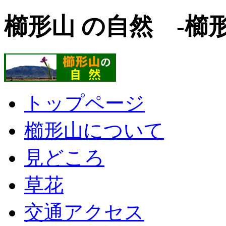
櫛形山 の自然 -櫛
トップページ
櫛形山について
見どころ
草花
交通アクセス