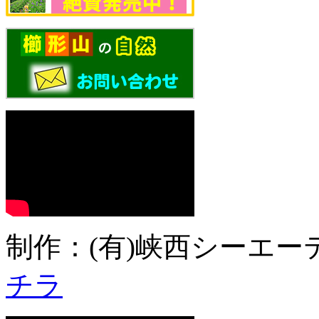
制作：(有)峡西シーエーテ
チラ