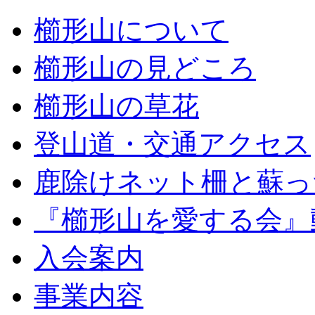
櫛形山について
櫛形山の見どころ
櫛形山の草花
登山道・交通アクセス
鹿除けネット柵と蘇っ
『櫛形山を愛する会』
入会案内
事業内容