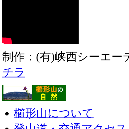
制作：(有)峡西シーエーテ
チラ
櫛形山について
登山道・交通アクセス