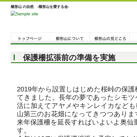
櫛形山 の自然 -櫛形山を愛する会-
保護柵拡張前の準備を実施
2019年から設置しはじめた桜峠の保
てきました。長年の夢であったシモツ
活に加えてアヤメやキンレイカなども
山第三のお花畑になってきつつありま
来年保護柵を延長すればいよいよ奥仙
す。