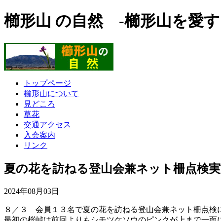
櫛形山 の自然 -櫛形山を愛す
トップページ
櫛形山について
見どころ
草花
交通アクセス
入会案内
リンク
夏の花を訪ねる登山会兼ネット柵点検実
2024年08月03日
８／３ 会員１３名で夏の花を訪ねる登山会兼ネット柵点検
最初の桜峠は前回よりもシモツケソウのピンクが上まで一面