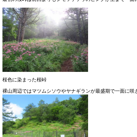
桜色に染まった桜峠
裸山周辺ではマツムシソウやヤナギランが最盛期で一面に咲