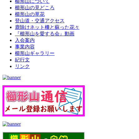
櫛形山について
櫛形山の見どころ
櫛形山の草花
登山道・交通アクセス
鹿除けネット柵と蘇った花々
『櫛形山を愛する会』動画
入会案内
事業内容
櫛形山ギャラリー
紀行文
リンク