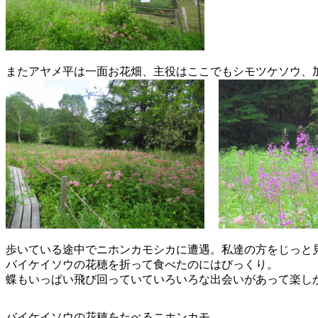
またアヤメ平は一面お花畑、主役はここでもシモツケソウ、
歩いている途中でニホンカモシカに遭遇。私達の方をじっと
バイケイソウの花穂を折って食べたのにはびっくり。
蝶もいっぱい飛び回っていていろいろな出会いがあって楽し
バイケイソウの花穂をたべるニホンカモ