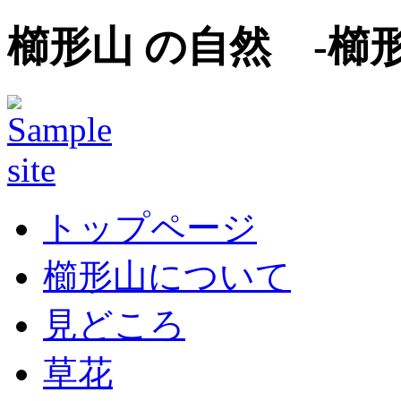
櫛形山 の自然 -櫛
トップページ
櫛形山について
見どころ
草花