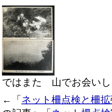
ではまた 山でお会いし
←「
ネット柵点検と柵拡