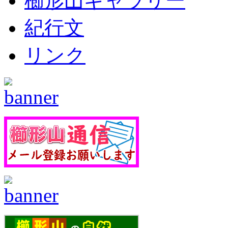
櫛形山ギャラリー
紀行文
リンク