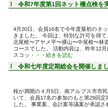
令和7年度第1回ネット柵点検を
4月20日、会員16名で今年度最初のネ
きました。 今回は、特別な許可を得て
北尾根〜アヤメ平〜裸山〜中尾根〜林
コースでした。 活動内容は、昨年12
スコッ
・・・続きを読む
令和七年度定期総会を開催しま
桜が満開の４月5日、南アルプス市市
いて、会員17名の参加のもと第29回
した。 事業案、会計案等議案が承認さ