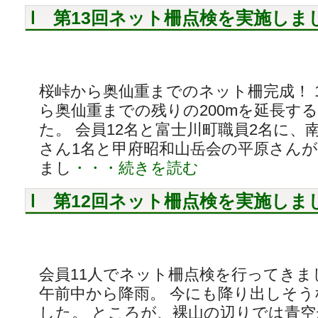
第13回ネット柵点検を実施しま
桜峠から奥仙重までのネット柵完成！ 1
ら奥仙重までの残りの200mを延長す
た。 会員12名と富士川町職員2名に、
さん1名と甲府昭和山岳会の平原さん
まし
・・・続きを読む
第12回ネット柵点検を実施しま
会員11人でネット柵点検を行ってきま
午前中から降雨。 今にも降り出しそ
した。 ところが、裸山の辺りでは青