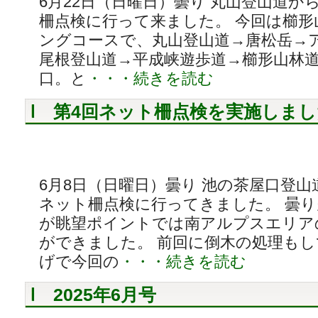
6月22日（日曜日）曇り 丸山登山道か
柵点検に行って来ました。 今回は櫛
ングコースで、丸山登山道→唐松岳→
尾根登山道→平成峡遊歩道→櫛形山林
口。と
・・・続きを読む
第4回ネット柵点検を実施しまし
6月8日（日曜日）曇り 池の茶屋口登山
ネット柵点検に行ってきました。 曇
が眺望ポイントでは南アルプスエリア
ができました。 前回に倒木の処理も
げで今回の
・・・続きを読む
2025年6月号