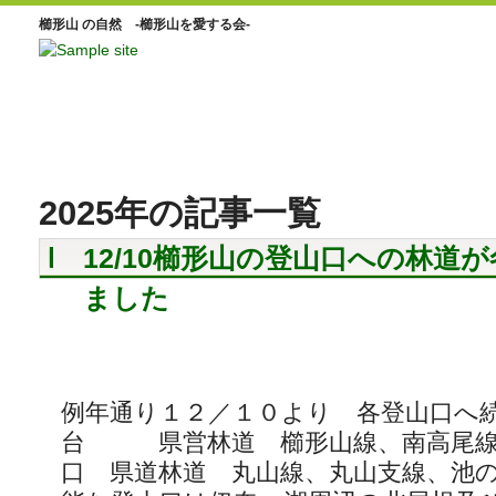
櫛形山 の自然 -櫛形山を愛する会-
2025年の記事一覧
12/10櫛形山の登山口への林道
ました
例年通り１２／１０より 各登山口へ続
台 県営林道 櫛形山線、南高尾線
口 県道林道 丸山線、丸山支線、池の