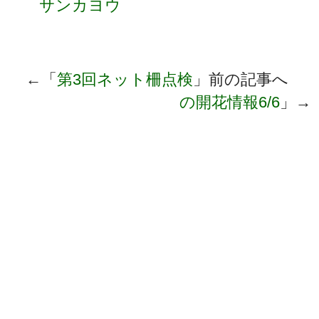
サンカヨウ
←「
第3回ネット柵点検
」前の記事へ 
の開花情報6/6
」→