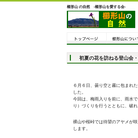
櫛形山 の自然 -櫛形山を愛する会-
初夏の花を訪ねる登山会・
６月６日、曇り空と霧に包まれた
した。
今回は、梅雨入りを前に、雨水で
り）づくりを行うとともに、破れ
裸山や桜峠では待望のアヤメが咲
します。