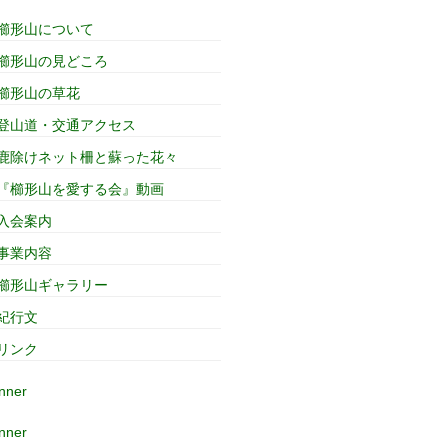
櫛形山について
櫛形山の見どころ
櫛形山の草花
登山道・交通アクセス
鹿除けネット柵と蘇った花々
『櫛形山を愛する会』動画
入会案内
事業内容
櫛形山ギャラリー
紀行文
リンク