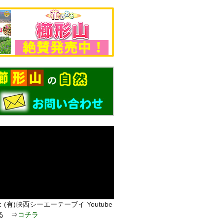
(有)峡西シーエーテーブイ Youtube
る ⇒
コチラ