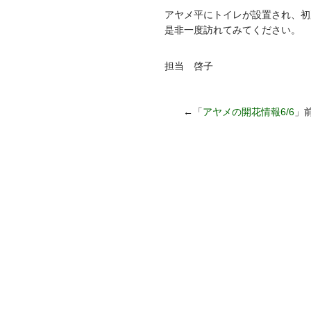
アヤメ平にトイレが設置され、初
是非一度訪れてみてください。
担当 啓子
←「
アヤメの開花情報6/6
」