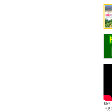
制作：
で見