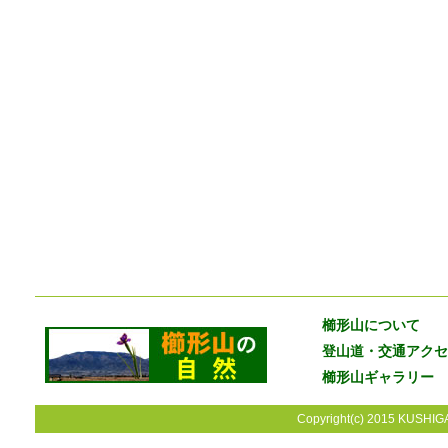
櫛形山について
登山道・交通アクセ
櫛形山ギャラリー
Copyright(c) 2015 KUSHIGA