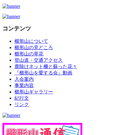
コンテンツ
櫛形山について
櫛形山の見どころ
櫛形山の草花
登山道・交通アクセス
鹿除けネット柵と蘇った花々
『櫛形山を愛する会』動画
入会案内
事業内容
櫛形山ギャラリー
紀行文
リンク