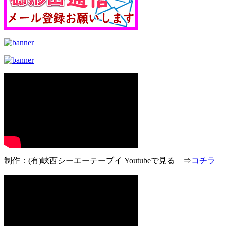
制作：(有)峡西シーエーテーブイ Youtubeで見る ⇒
コチラ