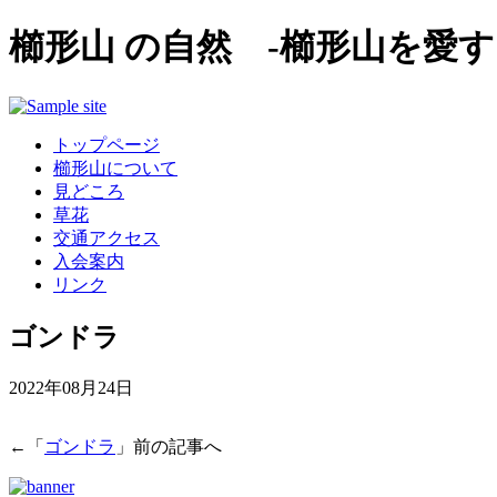
櫛形山 の自然 -櫛形山を愛す
トップページ
櫛形山について
見どころ
草花
交通アクセス
入会案内
リンク
ゴンドラ
2022年08月24日
←「
ゴンドラ
」前の記事へ