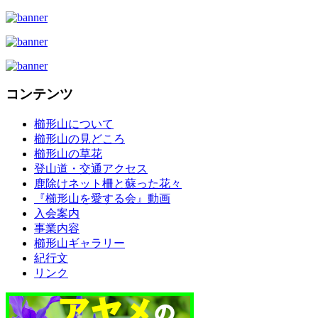
コンテンツ
櫛形山について
櫛形山の見どころ
櫛形山の草花
登山道・交通アクセス
鹿除けネット柵と蘇った花々
『櫛形山を愛する会』動画
入会案内
事業内容
櫛形山ギャラリー
紀行文
リンク