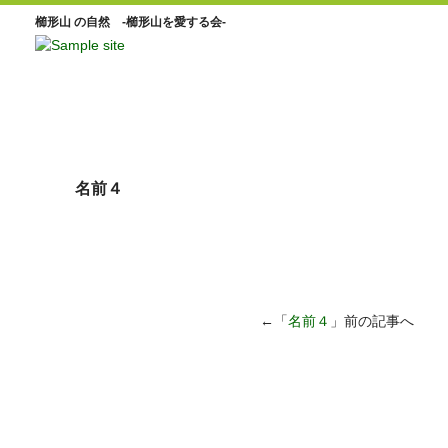
櫛形山 の自然 -櫛形山を愛する会-
名前４
←「
名前４
」前の記事へ