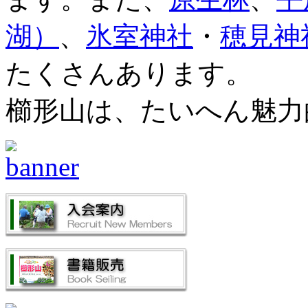
湖）
、
氷室神社
・
穂見神
たくさんあります。
櫛形山は、たいへん魅力