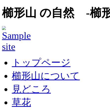
櫛形山 の自然 -櫛
トップページ
櫛形山について
見どころ
草花