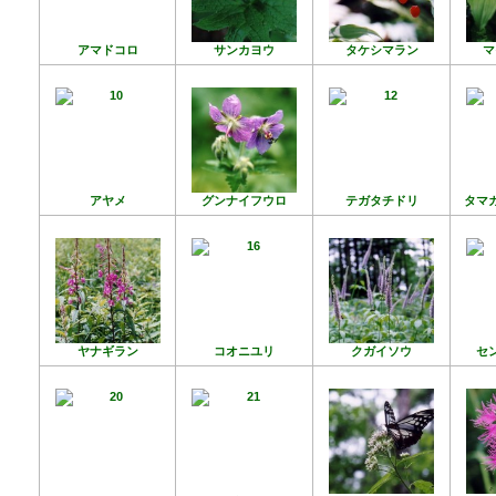
アマドコロ
サンカヨウ
タケシマラン
マ
アヤメ
グンナイフウロ
テガタチドリ
タマ
ヤナギラン
コオニユリ
クガイソウ
セ