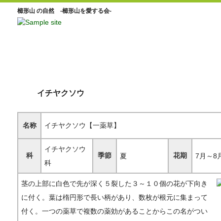
櫛形山 の自然 -櫛形山を愛する会-
イチヤクソウ
名称
イチヤクソウ【一薬草】
イチヤクソウ
科
季節
花期
夏
7月～8
科
茎の上部に白色で先が深く５裂した３～１０個の花が下向き
に付く。葉は楕円形で長い柄があり、数枚が根元に集まって
付く。一つの薬草で複数の薬効があることからこの名がつい