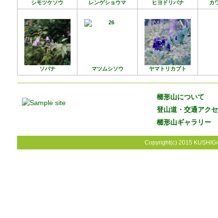
シモツケソウ
レンゲショウマ
ヒヨドリバナ
カ
ソバナ
マツムシソウ
ヤマトリカブト
櫛形山について
登山道・交通アクセ
櫛形山ギャラリー
Copyright(c) 2015 KUSHIGA