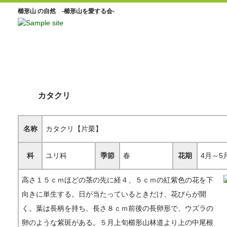
櫛形山 の自然 -櫛形山を愛する会-
カタクリ
名称
カタクリ【片栗】
科
ユリ科
季節
春
花期
4月～5
高さ１５ｃｍほどの茎の先に経４、５ｃｍの紅紫色の花を下
向きに単生する。日が当たっているときだけ、花びらが開
く。葉は長柄を持ち、長さ８ｃｍ前後の長卵形で、ウズラの
卵のような紫斑がある。５月上旬櫛形山林道より上の中尾根