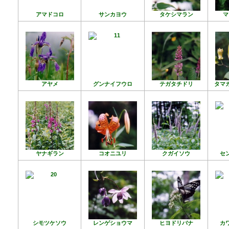
アマドコロ
サンカヨウ
タケシマラン
マ
アヤメ
グンナイフウロ
テガタチドリ
タマ
ヤナギラン
コオニユリ
クガイソウ
セ
シモツケソウ
レンゲショウマ
ヒヨドリバナ
カ