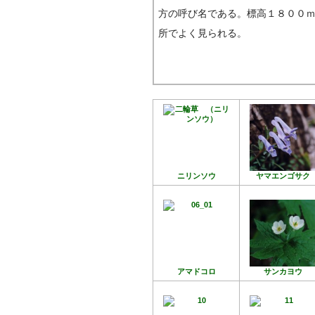
方の呼び名である。標高１８００
所でよく見られる。
ニリンソウ
ヤマエンゴサク
アマドコロ
サンカヨウ