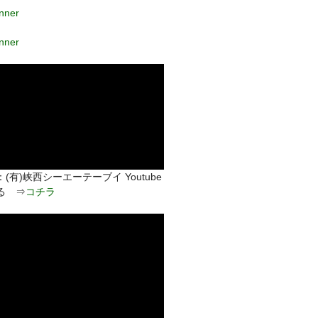
(有)峡西シーエーテーブイ Youtube
る ⇒
コチラ