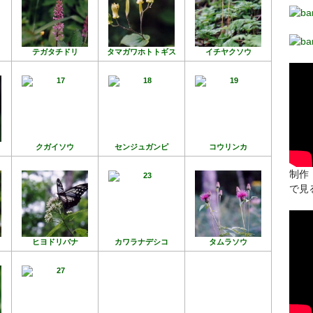
テガタチドリ
タマガワホトトギス
イチヤクソウ
クガイソウ
センジュガンピ
コウリンカ
制作：
で見
ヒヨドリバナ
カワラナデシコ
タムラソウ