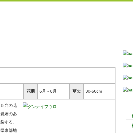
】
花期
6月～8月
草丈
30-50cm
の５弁の花
、愛嬌のあ
７裂する。
梨県東部地