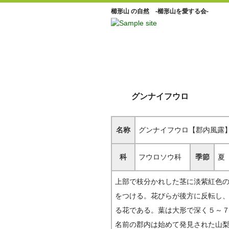
櫛形山 の自然 -櫛形山を愛する会-
グンナイフウロ
名称
グンナイフウロ【郡内風露
科
フウロソウ科
季節
夏
上部で枝分かれした茎に淡紫紅色
をつける。花びらが後方に反転し
る花である。葉は大形で深く５～
名前の郡内は始めて発見された山