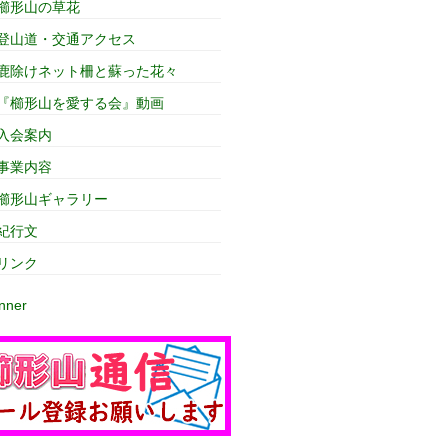
櫛形山の草花
登山道・交通アクセス
鹿除けネット柵と蘇った花々
『櫛形山を愛する会』動画
入会案内
事業内容
櫛形山ギャラリー
紀行文
リンク