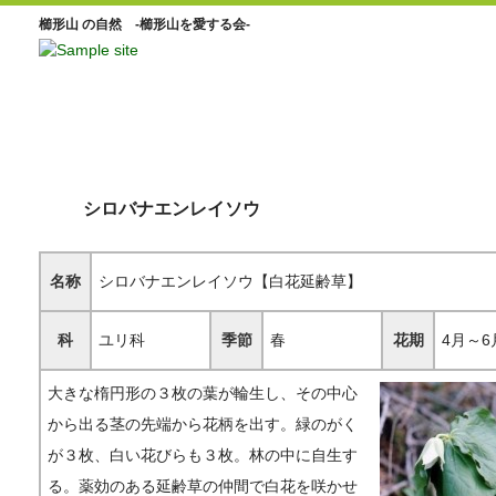
櫛形山 の自然 -櫛形山を愛する会-
シロバナエンレイソウ
名称
シロバナエンレイソウ【白花延齢草】
科
ユリ科
季節
春
花期
4月～6
大きな楕円形の３枚の葉が輪生し、その中心
から出る茎の先端から花柄を出す。緑のがく
が３枚、白い花びらも３枚。林の中に自生す
る。薬効のある延齢草の仲間で白花を咲かせ