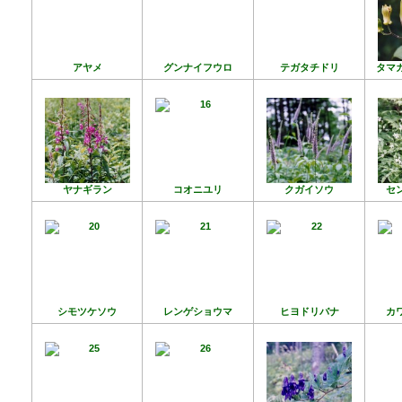
アヤメ
グンナイフウロ
テガタチドリ
タマ
ヤナギラン
コオニユリ
クガイソウ
セ
シモツケソウ
レンゲショウマ
ヒヨドリバナ
カ