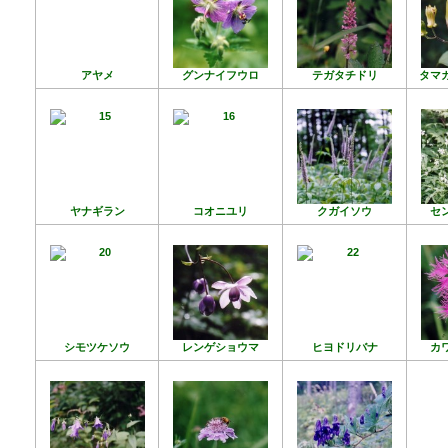
アヤメ
グンナイフウロ
テガタチドリ
タマ
ヤナギラン
コオニユリ
クガイソウ
セ
シモツケソウ
レンゲショウマ
ヒヨドリバナ
カ