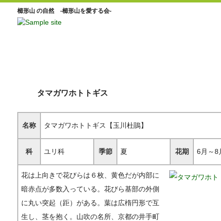
櫛形山 の自然 -櫛形山を愛する会-
タマガワホトトギス
名称
タマガワホトトギス【玉川杜鵑】
科
ユリ科
季節
夏
花期
6月～8
花は上向きで花びらは６枚、黄色だが内部に
暗赤点が多数入っている。花びら基部の外側
に丸い突起（距）がある。葉は広楕円形で互
生し、茎を抱く。山吹の名所、京都の井手町