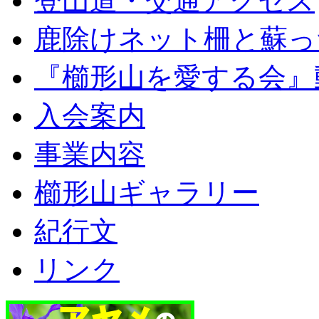
登山道・交通アクセス
鹿除けネット柵と蘇っ
『櫛形山を愛する会』
入会案内
事業内容
櫛形山ギャラリー
紀行文
リンク