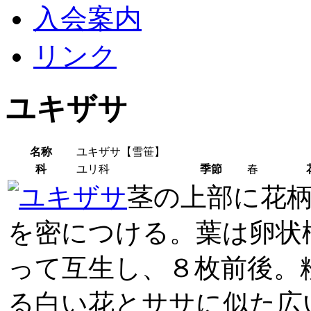
入会案内
リンク
ユキザサ
名称
ユキザサ【雪笹】
科
ユリ科
季節
春
茎の上部に花
を密につける。葉は卵状
って互生し、８枚前後。
る白い花とササに似た広