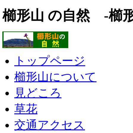
櫛形山 の自然 -櫛
トップページ
櫛形山について
見どころ
草花
交通アクセス