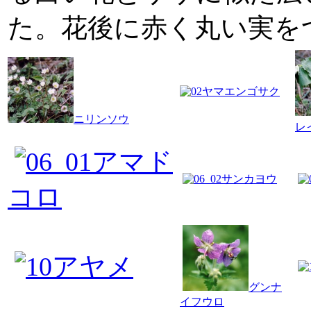
た。花後に赤く丸い実を
ヤマエンゴサク
ニリンソウ
レ
アマド
サンカヨウ
コロ
アヤメ
グンナ
イフウロ