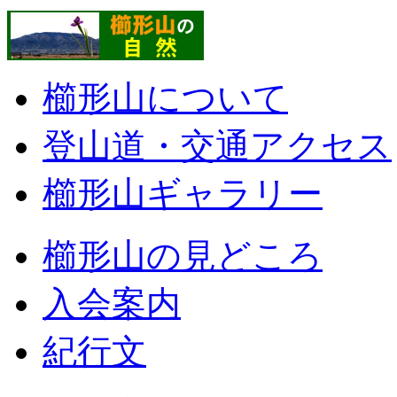
櫛形山について
登山道・交通アクセス
櫛形山ギャラリー
櫛形山の見どころ
入会案内
紀行文