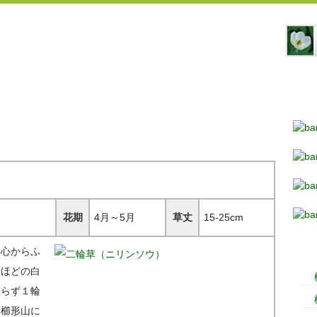
花期
4月～5月
草丈
15-25cm
中心からふ
ｍほどの白
限らず１輪
。櫛形山に