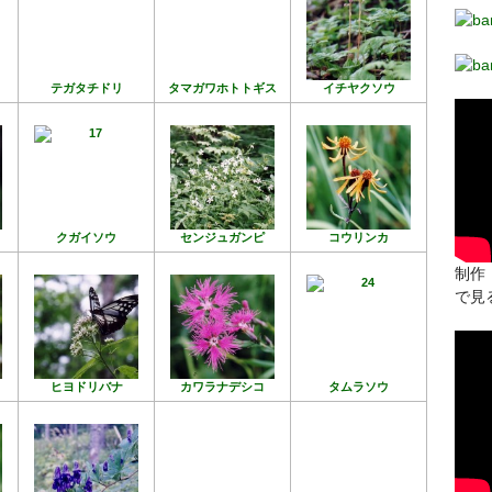
テガタチドリ
タマガワホトトギス
イチヤクソウ
クガイソウ
センジュガンピ
コウリンカ
制作：
で見
ヒヨドリバナ
カワラナデシコ
タムラソウ