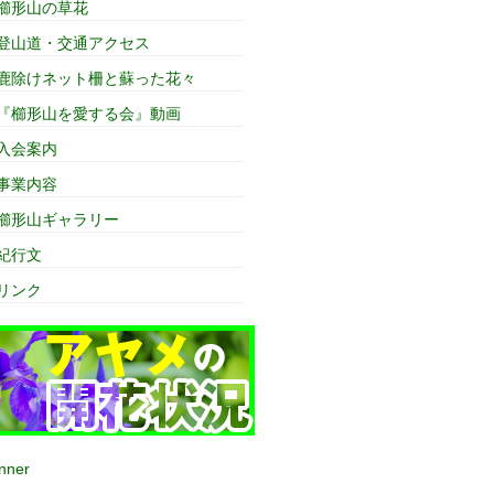
櫛形山の草花
登山道・交通アクセス
鹿除けネット柵と蘇った花々
『櫛形山を愛する会』動画
入会案内
事業内容
櫛形山ギャラリー
紀行文
リンク