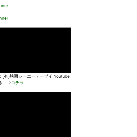
(有)峡西シーエーテーブイ Youtube
る ⇒
コチラ