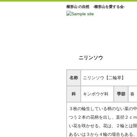
櫛形山 の自然 -櫛形山を愛する会-
ニリンソウ
名称
ニリンソウ【二輪草】
科
キンポウゲ科
季節
春
３枚の輪生している柄のない葉の
つう２本の花柄を出し、直径２ｃ
い花を咲かせる。花は、２輪とは
あるいは３から４輪の場合もある