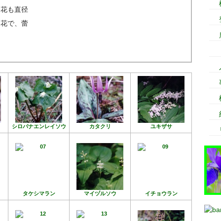
り花も直径
な花で、蕾
。
シロバナエンレイソウ
カタクリ
ユキザサ
タケシマラン
マイヅルソウ
イチョウラン