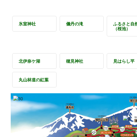
氷室神社
儀丹の滝
ふるさと自
（桜池）
北伊奈ケ湖
穂見神社
見はらし平
丸山林道の紅葉