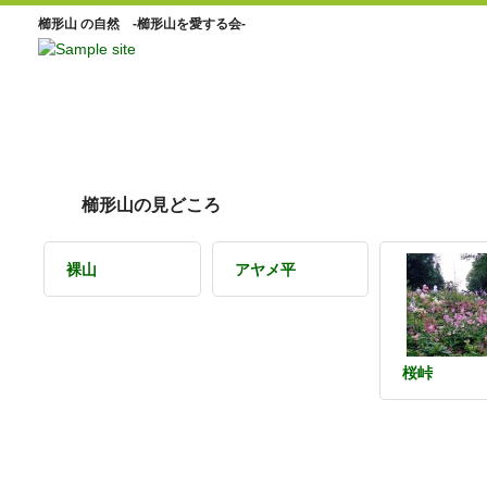
櫛形山 の自然 -櫛形山を愛する会-
櫛形山の見どころ
裸山
アヤメ平
桜峠