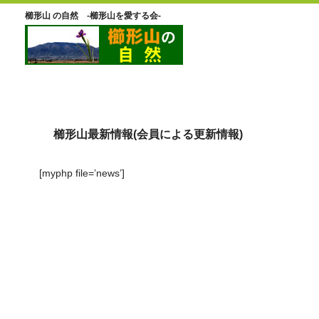
櫛形山 の自然 -櫛形山を愛する会-
櫛形山最新情報(会員による更新情報)
[myphp file=’news’]