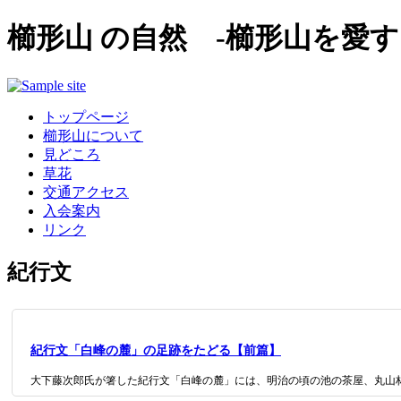
櫛形山 の自然 -櫛形山を愛す
トップページ
櫛形山について
見どころ
草花
交通アクセス
入会案内
リンク
紀行文
紀行文「白峰の麓」の足跡をたどる【前篇】
大下藤次郎氏が箸した紀行文「白峰の麓」には、明治の頃の池の茶屋、丸山林