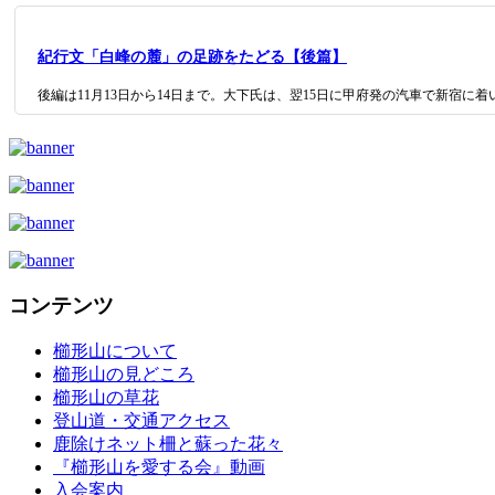
紀行文「白峰の麓」の足跡をたどる【後篇】
後編は11月13日から14日まで。大下氏は、翌15日に甲府発の汽車で新宿
コンテンツ
櫛形山について
櫛形山の見どころ
櫛形山の草花
登山道・交通アクセス
鹿除けネット柵と蘇った花々
『櫛形山を愛する会』動画
入会案内