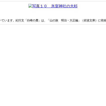
に着いています。紀行文「白峰の麓」は、「山の旅 明治・大正編」（岩波文庫）に収