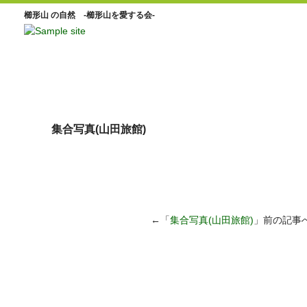
櫛形山 の自然 -櫛形山を愛する会-
集合写真(山田旅館)
←「
集合写真(山田旅館)
」前の記