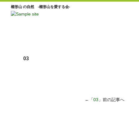
櫛形山 の自然 -櫛形山を愛する会-
03
←「
03
」前の記事へ