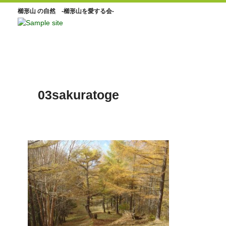
櫛形山 の自然 -櫛形山を愛する会-
03sakuratoge