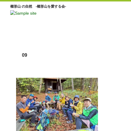
櫛形山 の自然 -櫛形山を愛する会-
09