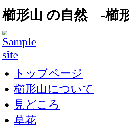
櫛形山 の自然 -櫛
トップページ
櫛形山について
見どころ
草花