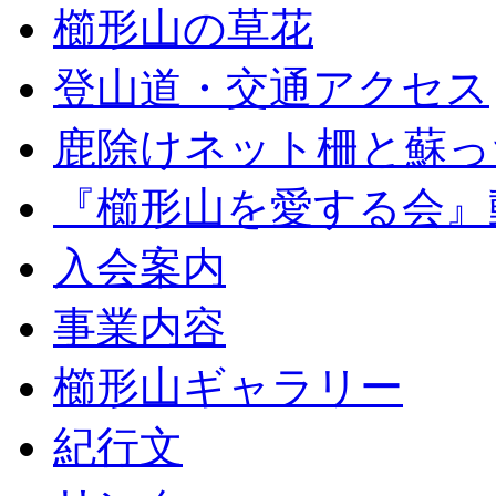
櫛形山の草花
登山道・交通アクセス
鹿除けネット柵と蘇っ
『櫛形山を愛する会』
入会案内
事業内容
櫛形山ギャラリー
紀行文