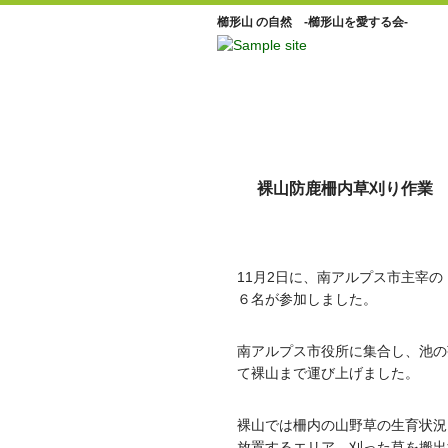
櫛形山 の自然 -櫛形山を愛する会-
裸山防鹿柵内草刈り作業
11月2日に、南アルプス市主宰
６名が参加しました。
南アルプス市役所に集合し、池の
て裸山まで運び上げました。
裸山では柵内の山野草の生育状況
放置するエリア、刈った草を搬出