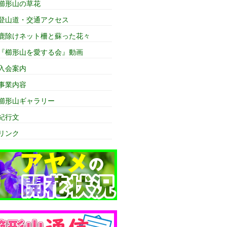
櫛形山の草花
登山道・交通アクセス
鹿除けネット柵と蘇った花々
『櫛形山を愛する会』動画
入会案内
事業内容
櫛形山ギャラリー
紀行文
リンク