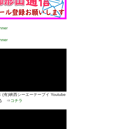
(有)峡西シーエーテーブイ Youtube
る ⇒
コチラ