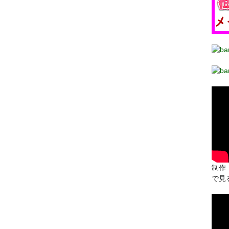
制作：
で見