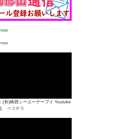
(有)峡西シーエーテーブイ Youtube
る ⇒
コチラ