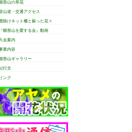
櫛形山の草花
登山道・交通アクセス
鹿除けネット柵と蘇った花々
『櫛形山を愛する会』動画
入会案内
事業内容
櫛形山ギャラリー
紀行文
リンク