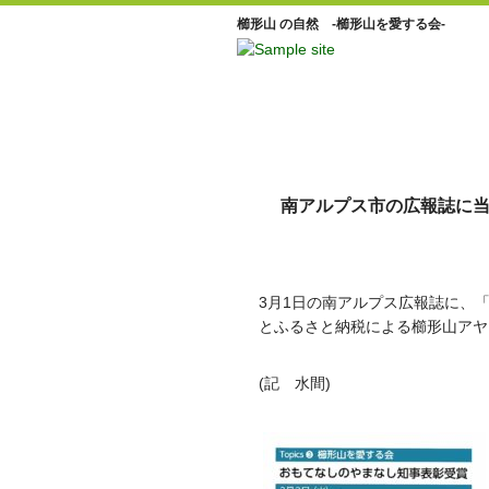
櫛形山 の自然 -櫛形山を愛する会-
南アルプス市の広報誌に
3月1日の南アルプス広報誌に、
とふるさと納税による櫛形山アヤ
(記 水間)