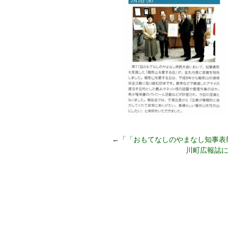
←「
「おもてなしのやまなし知事表彰
川町広報誌