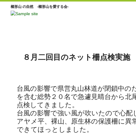
櫛形山 の自然 -櫛形山を愛する会-
８月二回目のネット柵点検実施
台風の影響で県営丸山林道が閉鎖中の
を含む総勢２０名で急遽見晴台から北
点検してきました。
台風の影響で強い風が吹いたので心配
アヤメ平、裸山、原生林の保護柵に異
できてほっとしました。