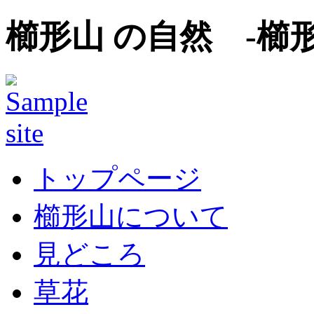
櫛形山 の自然 -櫛
トップページ
櫛形山について
見どころ
草花