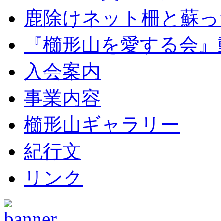
鹿除けネット柵と蘇っ
『櫛形山を愛する会』
入会案内
事業内容
櫛形山ギャラリー
紀行文
リンク