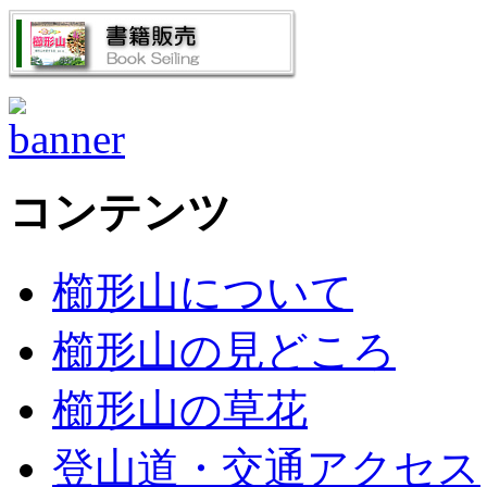
コンテンツ
櫛形山について
櫛形山の見どころ
櫛形山の草花
登山道・交通アクセス